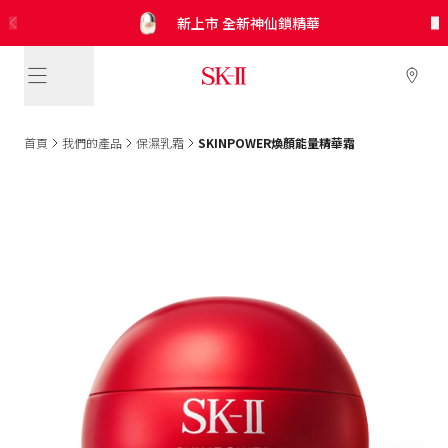
SK-II
SK-II
SK-II
SK-II
新上市 極緻光蘊煥亮修護凝霜 修護乾燥傷害
免費換領！
新上市 肌源淨斑緻白精華 淡化頑固色斑
5合1* 防曬小白球 全新調色綠登場
SKINPOWER煥顏能量精華霜
x CRYBABY 神仙水* 聯名禮盒
新上市 全新神仙鎖精華
光蘊輕透防曬/CC霜
皇牌晶透套裝
限量皇牌產品體驗裝*！
首頁
我們的產品
保濕乳霜
SKINPOWER煥顏能量精華霜