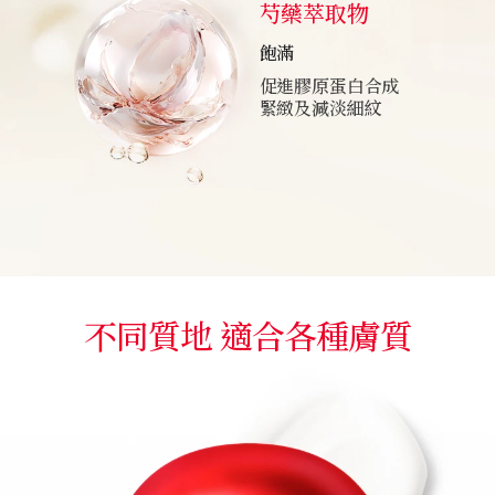
芍藥萃取物
飽滿
促進膠原蛋白合成
緊緻及減淡細紋
不同質地 適合各種膚質