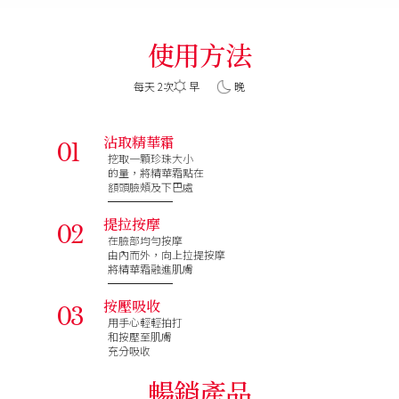
使用方法
每天 2次
早
晚
01
沾取精華霜
挖取一顆珍珠大小
的量，
將精華霜點在
額頭臉
頰及下巴處
02
提拉按摩
在臉部均勻按摩
由內而外，
向上拉提
按摩
將精華霜融進肌膚
03
按壓吸收
用手心輕輕拍打
和按壓至肌膚
充分吸收
暢銷產品