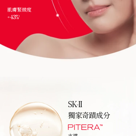
肌膚緊緻度
+43%
I
SK-II
獨家奇蹟成分
PITERA
TM
支撐