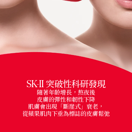
SK-II
突破性科研發現
隨著年齡增長，熬夜後
皮膚的彈性和韌性下降
肌膚會出現「斷崖式」衰老，
從蘋果肌肉下垂為標誌的皮膚鬆弛