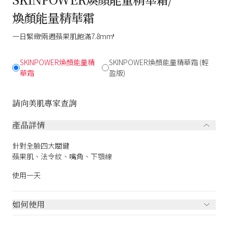
煥顏能量精華霜
一日緊緻
兩週蘋果肌飽滿7.8mm
I
II
SKINPOWER煥顏能量精
SKINPOWER煥顏能量精華霜 (輕
華霜
盈版)
請向美肌專家查詢
產品詳情
針對全臉四大關鍵
蘋果肌、法令紋、嘴角、下顎線
使用一天
如何使用