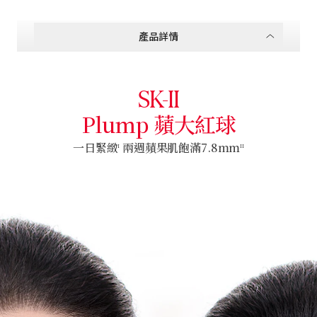
產品詳情
SK-II
Plump 蘋大紅球
一日緊緻
兩週蘋果肌飽滿7.8mm
I
II