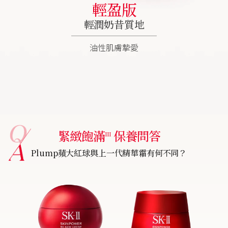
輕盈版
輕潤奶昔質地
油性肌膚摯愛
緊緻飽滿
保養問答
III
Plump蘋大紅球與上一代精華霜有何不同？