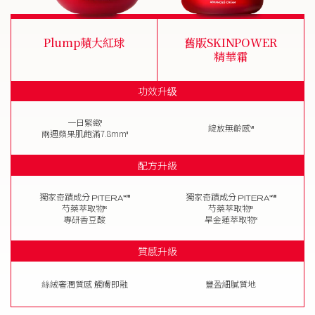
Plump蘋大紅球
舊版SKINPOWER
精華霜
功效升级
一日緊緻
I
綻放無齡感
VII
兩週蘋果肌飽滿7.8mm
II
配方升級
PITERA
PITERA
獨家奇蹟成分
獨家奇蹟成分
TM
TM
VIII
VIII
芍藥萃取物​
芍藥萃取物
IX
IX
專研香豆酸
旱金蓮萃取物
X
質感升級
絲絨奢潤質感 觸膚即融
豐盈細膩質地