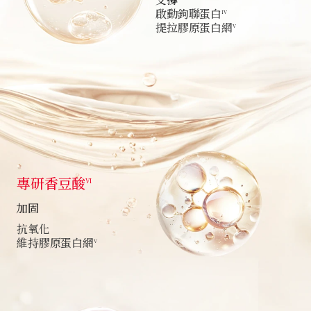
啟動鉤聯蛋白
IV
提拉膠原蛋白網
V
專研香豆酸
VI
加固
抗氧化
維持膠原蛋白網
V