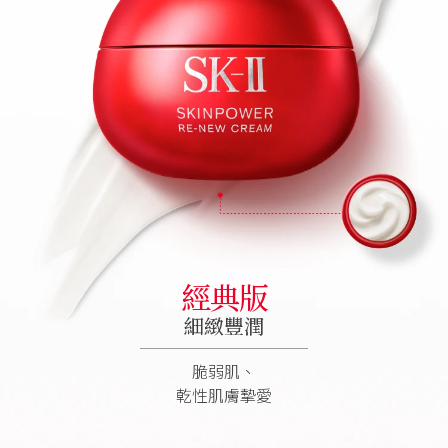
經典版
細緻豐潤
脆弱肌、
乾性肌膚摯愛