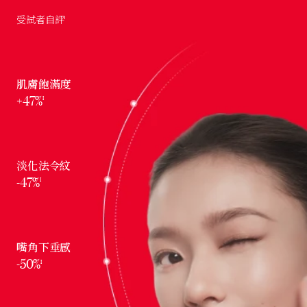
受試者自評
I
肌膚飽滿度
+47%
I
淡化法令紋
-47%
I
嘴角下垂感
-50%
I