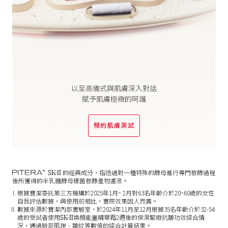
以至高儀式與肌膚深入對話
賦予肌膚極緻的呵護
預約肌膚測試
PITERA
SK-II
:
的經典成分，指透過對一種特殊的酵母進行專門發酵過程
TM
後所獲得的半乳糖酵母樣菌發酵產物濾液。
根據寶潔委託第三方機構於2025年1月~ 2月對63名年齡介於20~60歲的女性
自我評估數據，與使用前相比，實際效果因人而異。
數據來源於寶潔內部實驗室，於2024年11月至12月根據35名年齡介於32-54
SK-II
歲的受試者使用
煥顏能量精華霜2週後的保濕緊緻抗皺功效綜合情
況，通過臉部肌理、皺紋等數值的綜合計算結果。