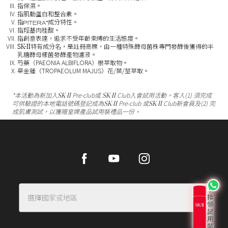
指保濕。
指肌動蛋白和整合素。
PITERA
指
成分特性。
TM
指羥基肉桂酸。
指創意表達，追求不受年齡束縛的生活態度。
SK-II
特有成分名，是註冊商標，由一種特殊酵母菌株專門發酵後獲得的半
乳糖酵母樣菌發酵產物濾液。
芍藥（PAEONIA ALBIFLORA）根萃取物。
旱金蓮（TROPAEOLUM MAJUS）花/葉/莖萃取。
SK-II
SK-II
*本活動為新加入
Pre-club或
Club入會試用活動。客人(1) 須完成
SK-II
SK-II
可供驗證的本地電話號碼登記成為
Pre-club 或
Club新會員及(2) 完
成肌膚測試，以獲贈皇牌產品試用裝禮品一份。
Facebook
Youtube
Instagram
選擇國家或地區