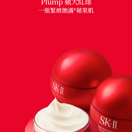
Plump 蘋大紅球
一瓶緊緻飽滿
蘋果肌
III