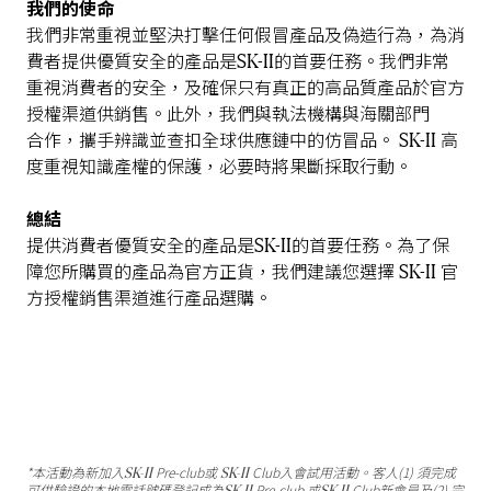
我們的使命
我們非常重視並堅決打擊任何假冒產品及偽造行為，為消
SK-II
費者提供優質安全的產品是
的首要任務。我們非常
重視消費者的安全，
及確保
只有真正的高品質產品於官方
授權渠道供銷售。
此外，
我們與執法機構與海關部門
SK-II
合作，
攜手辨識並查扣全球供應鏈中的
仿冒品。
高
度重視知識產權的保護，必要時將果斷採取行動。
總結
SK-II
提供消費者優質安全的產品是
的首要
任務。
為了保
SK-II
障您所購買的產品為官方正貨，
我們建議您選擇
官
方授權銷售渠道進行
產品
選購。
SK-II
SK-II
*本活動為新加入
Pre-club或
Club入會試用活動。客人(1) 須完成
SK-II
SK-II
可供驗證的本地電話號碼登記成為
Pre-club 或
Club新會員及(2) 完