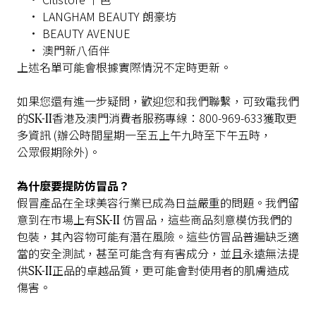
• LANGHAM BEAUTY 朗豪坊
• BEAUTY AVENUE
• 澳門新八佰伴
上述名單可能會根據實際情況不定時更新。
如果您還有進一步疑問，歡迎您和我們聯繫，
可致
電我們
SK-II
的
香港及澳門消費者服務
專線：
800-969-633獲取更
多資訊
(辦公時間
星期一
至五上午九時至下午五時，
公眾假期
除外)。
為什麼要提防仿冒品？
假冒產品在全球美容行業已成為日益嚴重的
問題。
我們留
SK-II
意到在市場上有
仿冒品，
這些商品
刻意模仿我們的
包裝，其內容物可能有潛在風險。這些仿冒品普遍缺乏適
當的
安全
測試，
甚至可能含有有害成分，並且永遠無法提
SK-II
供
正品的卓越品質，更可能會對使用者的肌膚造成
傷害。