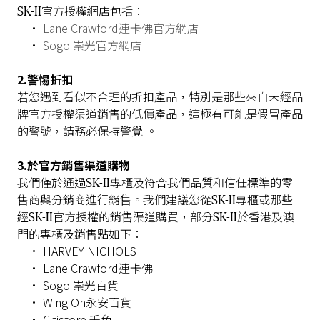
SK-II
官方授權網店
包括：
•
Lane Crawford連卡佛官方網店
•
Sogo 崇光官方網店
2.警惕折扣
若您遇到看似不合理的折扣產品，特別是那些
來自
未經品
牌官方授權渠道銷售的低價
產品，
這極
有可能是假冒產品
的警號，請務必保持
警覺 。
3.於官方銷售渠道購物
SK-II
我們僅於通過
專櫃及符合我們品質和信任標準的零
SK-II
售商與分銷商進行銷售。我們建議您從
專櫃或那些
SK-II
SK-II
經
官方授權的銷售渠道購買，部分
於香港及澳
門的專櫃及銷售點如下：
• HARVEY NICHOLS
• Lane Crawford連卡佛
• Sogo 崇光百貨
• Wing On永安百貨
• Citistore 千色