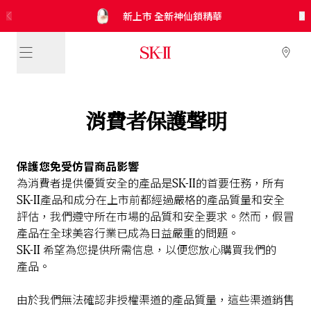
SK-II
SK-II
SK-II
SK-II
新上市 極緻光蘊煥亮修護凝霜 修護乾燥傷害
免費換領！
新上市 肌源淨斑緻白精華 淡化頑固色斑
5合1* 防曬小白球 全新調色綠登場
SKINPOWER煥顏能量精華霜
x CRYBABY 神仙水* 聯名禮盒
新上市 全新神仙鎖精華
光蘊輕透防曬/CC霜
皇牌晶透套裝
限量皇牌產品體驗裝*！
消費者保護聲明
保護您免受仿冒商品影響
SK-II
為消費者提供優質安全的產品是
的首要
任務，
所有
SK-II
產品和成分在上市前都經過
嚴格
的
產品
質量和安全
評估，我們遵守所在
市場
的品質和安全要求。然而，假冒
產品在
全球
美容行業已成為日益嚴重的問題。
SK-II
希望為您提供所需
信息，
以便您放心購買我們的
產品。
由於我們無法確認非授權渠道的產品質量，這些渠道銷售