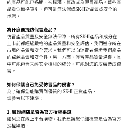
的產品可能已過期、被稀釋、篡改或為假冒產品。這些產
SK-II
品看似價格吸引，但可能無法保證
對品質或安全的
承諾。
為什麼要提防假冒產品？
SK-II
仿冒產品質量及安全無法保障。所有
產品和成分在
上市前都經過嚴格的產品質量和
安全
評估，
我們遵守所在
市場的品質和安全要求。
我們
可以向消費者保證我們產品
的卓越品質和安全性。另一方面，假冒產品質量堪憂，其
中可能包含未經安全檢測的成分，可能對您的
皮膚
造成傷
害。
如何保護自己免受仿冒品的侵害？
SK-II
為了確保您能購買到優質的
正貨產品，
請參考以下建議：
1. 驗證網店是否為官方授權渠道
如果您在線上平台購物，我們建議您仔細檢查
是否
為官方
授權渠道。