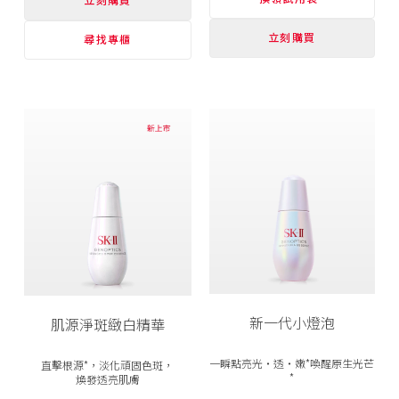
立刻購買
尋找專櫃
新一代小燈泡
肌源淨斑緻白精華
一瞬點亮光‧透‧嫩*喚醒原生光芒
直擊根源*，淡化頑固色斑，
*
煥發透亮肌膚