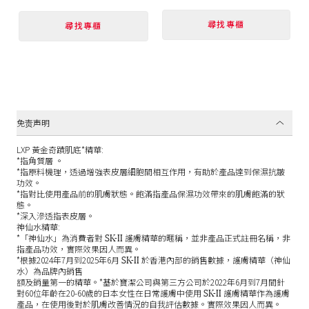
尋找專櫃
尋找專櫃
免责声明
LXP 黃金奇蹟肌底*精華:
*指角質層 。
*指原料機理，透過增強表皮層細胞間相互作用，有助於產品達到保濕抗皺
功效。
*指對比使用產品前的肌膚狀態。飽滿指產品保濕功效帶來的肌膚飽滿的狀
態。
*深入滲透指表皮層。
神仙水精華:
SK-II
*「神仙水」為消費者對
護膚精華的暱稱，並非產品正式註冊名稱，非
指產品功效，實際效果因人而異。
SK-II
*根據2024年7月到2025年6月
於香港內部的銷售數據，護膚精華（神仙
水）為品牌內銷售
額及銷量第一的精華。*基於寶潔公司與第三方公司於2022年6月到7月間針
SK-II
對60位年齡在20-60歲的日本女性在日常護膚中使用
護膚精華作為護膚
產品，在使用後對於肌膚改善情況的自我評估數據。實際效果因人而異。