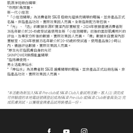
肌源淨斑緻白精華:
*作用於角質層。
新一代小燈泡
:
SK-II
*「小燈泡精華」為消費者對
極緻光蘊煥亮精華的暱稱，並非產品正式
名稱，非指產品功效，實際效果因人而異。全新指新配方新包裝。
*「光」、「透」的數據來源於寶潔內部實驗室，2024年根據普通消費者對
36名年齡介於20-49歲受試者使用全新「小燈泡精華」前後的面部肌膚照片的
評估，及專家分析後的數據，實際效果因人而異。「嫩」數據來自寶潔內部
實驗室，2024年根據35名年齡介於20~65歲的受試者，使用產品後2小時以
內，儀器評估數據，實際效果因人而異。
*原生光芒指肌膚自身的光芒
SKINPOWER煥顏能量精華:
*指持續使用。
男士活能神仙水:
SK-II
*「神仙水」為消費者對
護膚精華的暱稱，並非產品正式註冊名稱，非
指產品功效，實際效果因人而異。
SK-II
SK-II
*本活動為新加入
Pre-club或
Club入會試用活動。客人(1) 須完成
SK-II
SK-II
可供驗證的本地電話號碼登記成為
Pre-club 或
Club新會員及(2) 完
成肌膚測試，以獲贈皇牌產品試用裝禮品一份。
Facebook
Youtube
Instagram