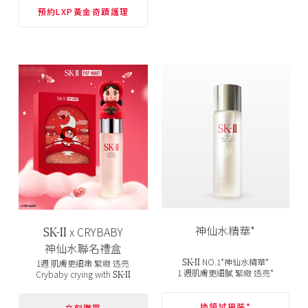
預約LXP黃金奇蹟護理
SK-II
神仙水精華*
x CRYBABY
神仙水聯名禮盒
SK-II
NO.1*神仙水精華*
1週 肌膚更細嫩 緊緻 透亮
SK-II
1 週肌膚更細膩 緊緻 透亮*
Crybaby crying with
換領試用裝*
立刻購買