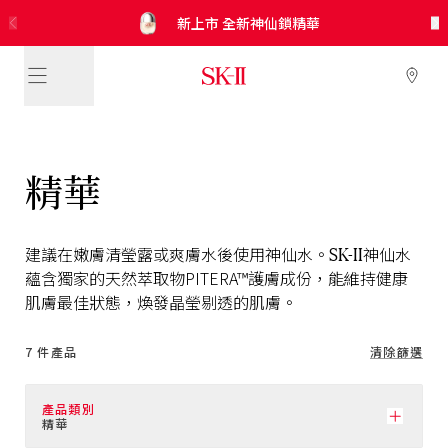
SK-II
SK-II
SK-II
SK-II
新上市 極緻光蘊煥亮修護凝霜 修護乾燥傷害
免費換領！
新上市 肌源淨斑緻白精華 淡化頑固色斑
5合1* 防曬小白球 全新調色綠登場
SKINPOWER煥顏能量精華霜
x CRYBABY 神仙水* 聯名禮盒
新上市 全新神仙鎖精華
光蘊輕透防曬/CC霜
皇牌晶透套裝
限量皇牌產品體驗裝*！
精華
SK-II
建議在
嫩膚
清瑩露
或爽膚水
後
使用
神仙水。
神仙水
蘊含獨家的
天然
萃取物
PITERA™護膚
成份，
能維持
健康
肌膚
最佳狀態，
煥發晶瑩剔透的
肌膚。
7 件產品
清除篩選
產品類別
精華