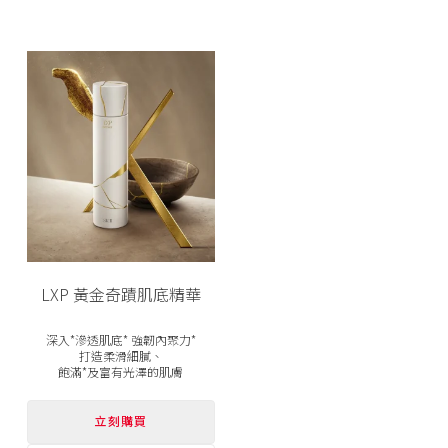
LXP 黃金奇蹟肌底精華
深入*滲透肌底* 強韌內聚力*
打造柔滑細膩、
飽滿*及富有光澤的肌膚
立刻購買