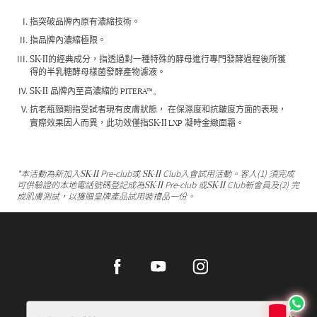
指突破品牌內原有濃縮技術。
指品牌內濃縮極限。
SK-II
的經典成分，指透過對一種特殊的酵母進行專門發酵過程後所獲
得的半乳糖酵母樣菌發酵產物濾液。
SK-II
PITERA™。
品牌內至高濃縮的
抗老瓶頸期指受試者現有皮膚狀態， 在保濕度和抗皺度方面的表現，
SK-II
LXP
實際效果因人而異，此功效僅指
凝時金緻面霜。
SK-II
SK-II
*本活動為新加入
Pre-club或
Club入會試用活動。客人(1) 須完成
SK-II
SK-II
可供驗證的本地電話號碼登記成為
Pre-club 或
Club新會員及(2) 完
成肌膚測試，以獲贈皇牌產品試用裝禮品一份。
Facebook
Youtube
Instagram