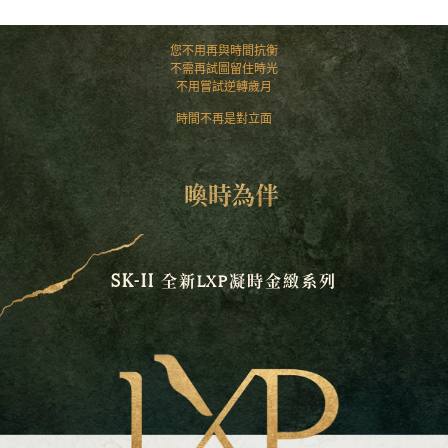
您不用再與時間抗衡
不需再試圖留住時光
不用嘗試逆轉歲月
時間不再是對立面
喚時為伴
SK-II
LXP
全新
凝時金緻系列