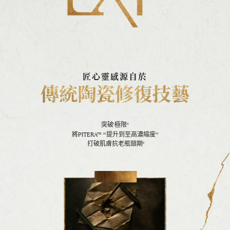
匠心靈感源自於
突破
極限
I
II
PITERA™
將
提升到至高濃縮度
III
IV
打破肌膚抗老瓶頸期
V