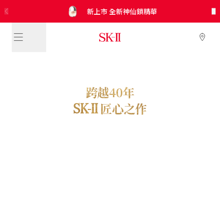
SK-II
SK-II
SK-II
SK-II
新上市 極緻光蘊煥亮修護凝霜 修護乾燥傷害
免費換領！
新上市 肌源淨斑緻白精華 淡化頑固色斑
5合1* 防曬小白球 全新調色綠登場
SKINPOWER煥顏能量精華霜
x CRYBABY 神仙水* 聯名禮盒
新上市 全新神仙鎖精華
光蘊輕透防曬/CC霜
皇牌晶透套裝
限量皇牌產品體驗裝*！
跨越40年
SK-II
匠心之作