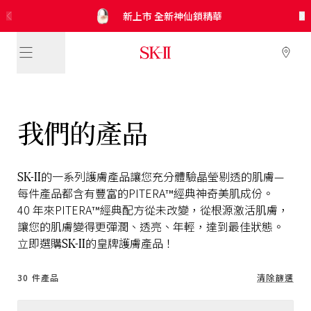
SK-II
SK-II
SK-II
SK-II
新上市 極緻光蘊煥亮修護凝霜 修護乾燥傷害
免費換領！
新上市 肌源淨斑緻白精華 淡化頑固色斑
5合1* 防曬小白球 全新調色綠登場
SKINPOWER煥顏能量精華霜
x CRYBABY 神仙水* 聯名禮盒
新上市 全新神仙鎖精華
光蘊輕透防曬/CC霜
皇牌晶透套裝
限量皇牌產品體驗裝*！
我們的產品
SK-II
的
一系列
護膚產品
讓
您
充分
體驗
晶瑩剔透
的肌膚—
每件
產品都
含有
豐富的
PITERA
經典
神奇
美肌
成份。
TM
40 年來
PITERA
經典
配方
從未
改變，
從
根源
激活
肌膚，
TM
讓
您的
肌膚
變得更
彈潤、
透亮、
年輕，
達到
最佳
狀態。
SK-II
立即
選購
的皇牌
護膚產品！
30 件產品
清除篩選