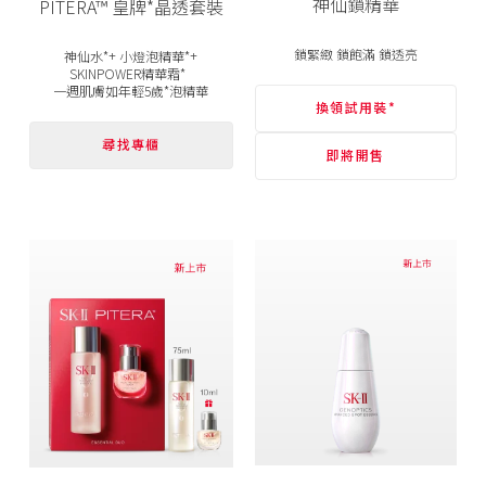
神仙鎖精華
PITERA™ 皇牌*晶透套裝
鎖緊緻 鎖飽滿 鎖透亮
神仙水*+ 小燈泡精華*+
SKINPOWER精華霜*
一週肌膚如年輕5歲*泡精華
換領試用裝*
尋找專櫃
即將開售