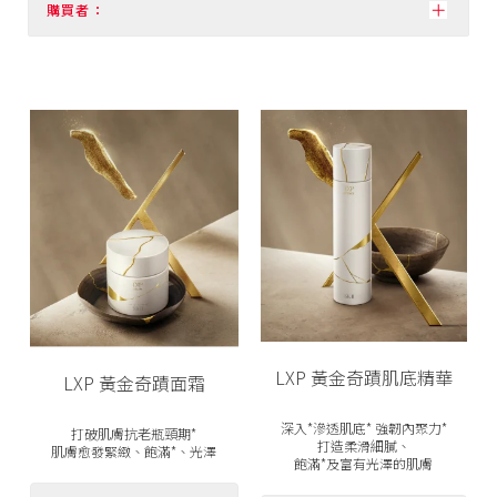
購買者：
LXP 黃金奇蹟肌底精華
LXP 黃金奇蹟面霜
深入*滲透肌底* 強韌內聚力*
打破肌膚抗老瓶頸期*
打造柔滑細膩、
肌膚愈發緊緻、飽滿*、光澤
飽滿*及富有光澤的肌膚