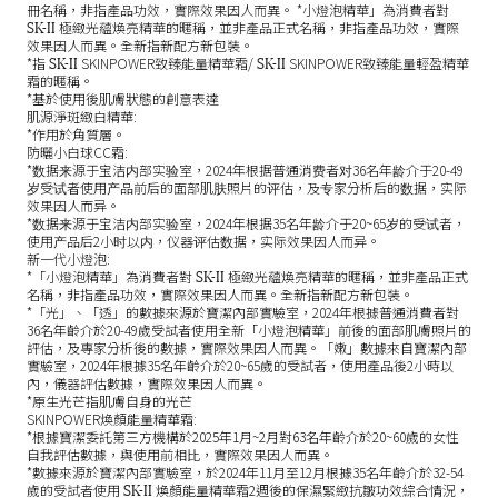
冊名稱，非指產品功效，實際效果因人而異。 *小燈泡精華」為消費者對
SK-II
極緻光蘊煥亮精華的暱稱，並非產品正式名稱，非指產品功效，實際
效果因人而異。全新指新配方新包裝。
SK-II
SK-II
*指
SKINPOWER致臻能量精華霜/
SKINPOWER致臻能量輕盈精華
霜的暱稱。
*基於使用後肌膚狀態的創意表達
肌源淨斑緻白精華:
*作用於角質層。
防曬小白球CC霜:
*数据来源于宝洁内部实验室，2024年根据普通消费者对36名年龄介于20-49
岁受试者使用产品前后的面部肌肤照片的评估，及专家分析后的数据，实际
效果因人而异。
*数据来源于宝洁内部实验室，2024年根据35名年龄介于20~65岁的受试者，
使用产品后2小时以内，仪器评估数据，实际效果因人而异。
新一代小燈泡
:
SK-II
*「小燈泡精華」為消費者對
極緻光蘊煥亮精華的暱稱，並非產品正式
名稱，非指產品功效，實際效果因人而異。全新指新配方新包裝。
*「光」、「透」的數據來源於寶潔內部實驗室，2024年根據普通消費者對
36名年齡介於20-49歲受試者使用全新「小燈泡精華」前後的面部肌膚照片的
評估，及專家分析後的數據，實際效果因人而異。「嫩」數據來自寶潔內部
實驗室，2024年根據35名年齡介於20~65歲的受試者，使用產品後2小時以
內，儀器評估數據，實際效果因人而異。
*原生光芒指肌膚自身的光芒
SKINPOWER煥顏能量精華霜:
*根據寶潔委託第三方機構於2025年1月~2月對63名年齡介於20~60歲的女性
自我評估數據，與使用前相比，實際效果因人而異。
*數據來源於寶潔內部實驗室，於2024年11月至12月根據35名年齡介於32-54
SK-II
歲的受試者使用
煥顏能量精華霜2週後的保濕緊緻抗皺功效綜合情況，