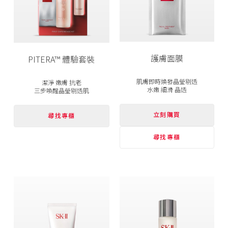
護膚面膜
PITERA™ 體驗套裝
肌膚即時煥發晶瑩剔透
潔淨 嫩膚 抗老
水嫩 細滑 晶透
三步喚醒晶瑩剔透肌
立刻購買
尋找專櫃
尋找專櫃