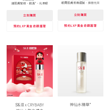
眼周肌膚柔嫩細膩、煥發光采
讓肌膚緊緻、飽滿*、光澤眼
立刻購買
立刻購買
預約LXP黃金奇蹟護理
預約LXP黃金奇蹟護理
SK-II
神仙水精華*
x CRYBABY