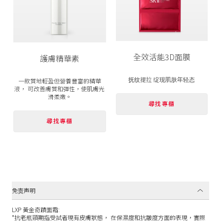
全效
活能
3D
面膜
護膚
精華素
抚纹提拉 绽现肌肤年轻态
一款質地輕盈但營養豐富的精華
液， 可改善膚質和彈性，使肌膚光
滑柔嫩。
尋找專櫃
尋找專櫃
免责声明
LXP 黃金奇蹟面霜:
*抗老瓶頸期指受試者現有皮膚狀態， 在保濕度和抗皺度方面的表現，實際