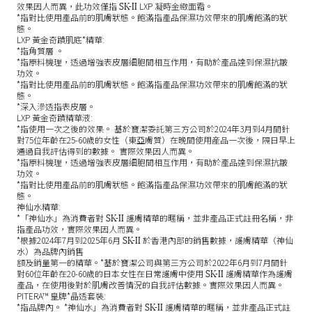
SK-II
效果因人而異，此功效僅指
LXP 凝時金緻面霜。
*指對比使用產品前的肌膚狀態。飽滿指產品保濕功效帶來的肌膚飽滿的狀
態。
LXP 黃金奇蹟肌底*精華:
*指角質層 。
*指原料機理，透過增強表皮層細胞間相互作用，有助於產品達到保濕抗皺
功效。
*指對比使用產品前的肌膚狀態。飽滿指產品保濕功效帶來的肌膚飽滿的狀
態。
*深入滲透指表皮層。
LXP 黃金奇蹟精華液:
*指使用一次之後的效果。 基於寶潔委託第三方公司於2024年3月到4月間針
對75位年齡在25-60歲的女性（東亞膚質）在晚間使用産品一次後，隔日早上
通過自我評估得到的數據。 實際效果因人而異。
*指原料機理，透過增強表皮層細胞間相互作用，有助於產品達到保濕抗皺
功效。
*指對比使用產品前的肌膚狀態。飽滿指產品保濕功效帶來的肌膚飽滿的狀
態。
神仙水精華:
SK-II
*「神仙水」為消費者對
護膚精華的暱稱，並非產品正式註冊名稱，非
指產品功效，實際效果因人而異。
SK-II
*根據2024年7月到2025年6月
於香港內部的銷售數據，護膚精華（神仙
水）為品牌內銷售
額及銷量第一的精華。*基於寶潔公司與第三方公司於2022年6月到7月間針
SK-II
對60位年齡在20-60歲的日本女性在日常護膚中使用
護膚精華作為護膚
產品，在使用後對於肌膚改善情況的自我評估數據。實際效果因人而異。
PITERA™ 皇牌*晶透套裝:
SK-II
*指品牌內。 *神仙水」為消費者對
護膚精華的暱稱，並非產品正式註