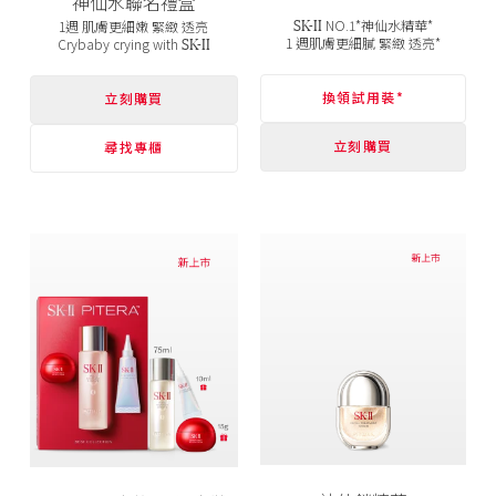
神仙水聯名禮盒
SK-II
NO.1*神仙水精華*
1週 肌膚更細嫩 緊緻 透亮
SK-II
1 週肌膚更細膩 緊緻 透亮*
Crybaby crying with
換領試用裝*
立刻購買
立刻購買
尋找專櫃