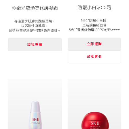
防曬小白球CC霜
極緻光蘊煥亮修護凝霜
5合1*防曬小白球
專注夏季肌膚的酸鹼環境，
全新調色綠登場
以弱酸性凝乳霜，
5合1*養膚級防曬 SPF50+/PA++++
締造無懼乾燥侵害的透亮光蘊肌。
立即選購
尋找專櫃
尋找專櫃