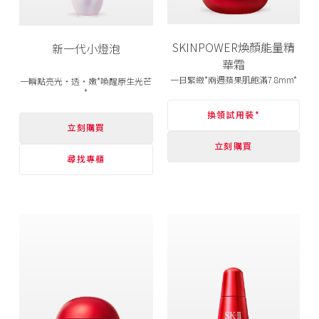
SKINPOWER煥顏能量精
新一代小燈泡
華霜
一日緊緻*兩週蘋果肌飽滿7.8mm*
一瞬點亮光‧透‧嫩*喚醒原生光芒
*
換領試用裝*
立刻購買
立刻購買
尋找專櫃