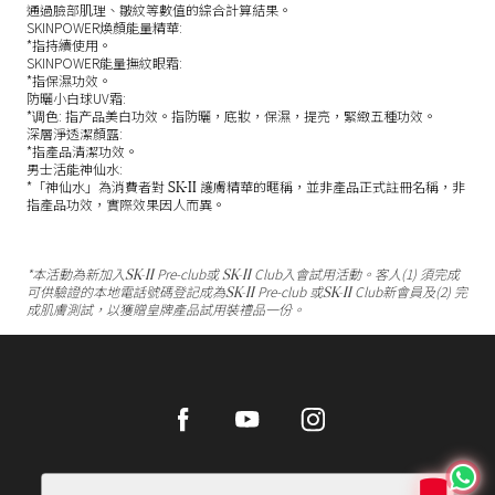
通過臉部肌理、皺紋等數值的綜合計算結果。
SKINPOWER煥顏能量精華:
*指持續使用。
SKINPOWER能量撫紋眼霜:
*指保濕功效。
防曬小白球UV霜:
*调色: 指产品美白功效。指防曬，底妝，保濕，提亮，緊緻五種功效。
深層淨透潔顏露:
*指產品清潔功效。
男士活能神仙水:
SK-II
*「神仙水」為消費者對
護膚精華的暱稱，並非產品正式註冊名稱，非
指產品功效，實際效果因人而異。
SK-II
SK-II
*本活動為新加入
Pre-club或
Club入會試用活動。客人(1) 須完成
SK-II
SK-II
可供驗證的本地電話號碼登記成為
Pre-club 或
Club新會員及(2) 完
成肌膚測試，以獲贈皇牌產品試用裝禮品一份。
Facebook
Youtube
Instagram