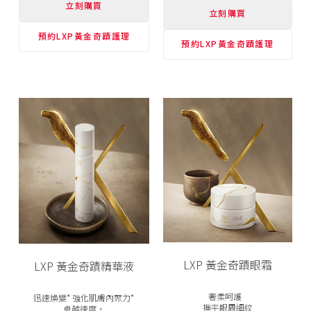
立刻購買
立刻購買
預約LXP黃金奇蹟護理
預約LXP黃金奇蹟護理
LXP 黃金奇蹟眼霜
LXP 黃金奇蹟精華液
奢柔呵護
迅速煥變* 強化肌膚內聚力*
撫平眼周細紋
卓越速度，